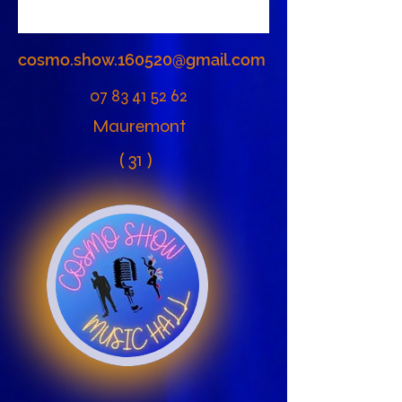
cosmo.show.160520@gmail.com
07 83 41 52 62
Mauremont
( 31 )